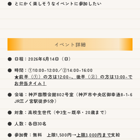
とにかく楽しそうなイベントに参加したい
イベント詳細
日程：2026年6月14日（日）
時間：①10:00–12:00／②14:00–16:00
★前半（①）の方は12:00-、後半（②）の方は13:00-で
お弁当タイム！
会場：神戸国際会館802号室（神戸市中央区御幸通8-1-6
JR三ノ宮駅徒歩5分）
対象：高校生世代（中3生～既卒・20歳まで）
人数：各回30名
参加費：無料
上限1,500円→
上限3,000円まで
支給